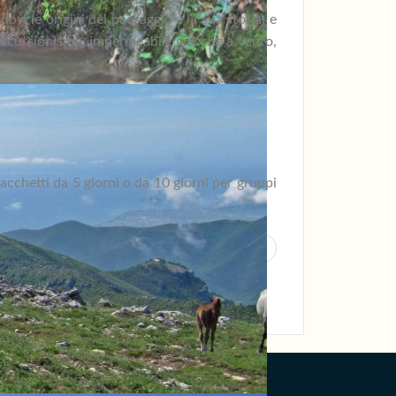
ovi le origini del paesaggio e la sua storia, e
a escursionismo, impermeabili, giacche a vento,
acchetti da 5 giorni o da 10 giorni per gruppi
Succ >