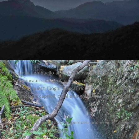
eo si incontra con quello alpino, si trovano montagne dall’aspett
 si aprono panorami spettacolari con profonde forre e speroni rocc
. La natura di questi luoghi è assai ricca di specie botaniche ed
a macchia dimorano caprioli, daini e cinghiali, che sono predati da
cursioni di media difficoltà, su percorsi anche scoscesi o le
re gli animali nel loro ambiente.