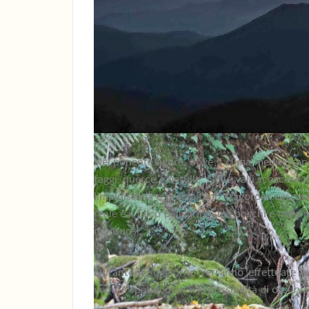
Nel ponente ligure, dove il clima mediterran
faggi, querce e betulle. Nelle valli scoscese
limpidissima e precipitano fragorose cascate
reale e il falco pellegrino, nei boschi e nell
montuosi.
Durante il soggiorno verranno effettuate es
vedute spettacolari e la possibilità di osserva