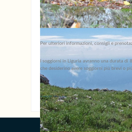
Vi condurrò in questo viaggio nella terra ligu
vi mostrerò le infinite specie di piante, anim
ma anche vestiti più leggeri nel caso che il cl
Per ulteriori informazioni, consigli e prenot
I soggiorni in Liguria avranno una durata di 
che desiderino avere soggiorni più brevi o pi
< Prec
Joomla SEF URLs by Artio