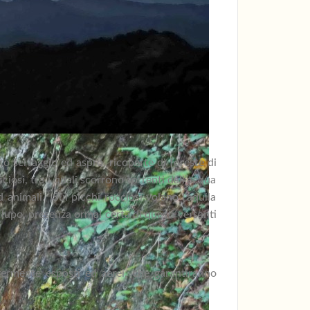
o selvaggio ed aspro, ricoperte di foreste di
iosi, tra i quali scorrono torrenti dall’acqua
 animali. Sui picchi rocciosi volano l’aquila
l lupo, presenza ormai certa di questi versanti
ggermente esposti ed aerei, che garantiranno