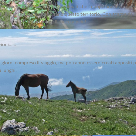
re, spiegandovi i segreti degli animali che la popolano, descrivend
ali, licheni e funghi che abitano questo territorio. Con scarpe d
ima sia mite. Importante è il sacco a pelo!
azioni……
8 giorni compreso il viaggio, ma potranno essere creati appositi p
ù lunghi.