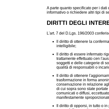
A parte quanto specificato per i dati d
informativo o richiedere altri tipi di 
DIRITTI DEGLI INTERES
L'art. 7 del D.Lgs. 196/2003 conferisce
ll diritto di ottenere la confer
intelligibile;
ll diritto di essere infermato ri
trattamente effettuato cen l'ausi
soggetti e delle categerie di 
qualità di responsabili o incari
Il diritto di ottenere l'aggiorn
trasformazione in forma anonima
conservazione in relazione agli 
di cui sopra sono state portate
comunicati o diffusi, eccettuat
manifestamente sproporzionato r
Il diritto di opporsi, in tutto o