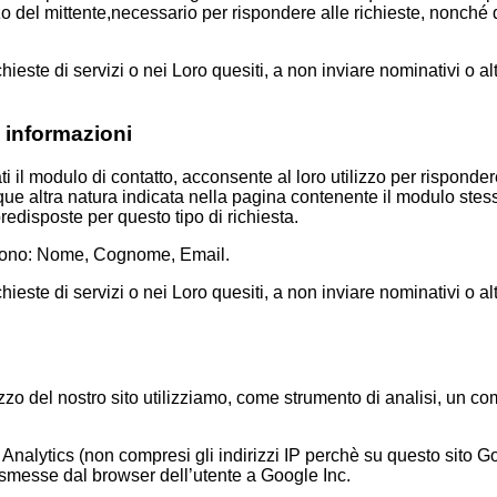
o del mittente,necessario per rispondere alle richieste, nonché de
ichieste di servizi o nei Loro quesiti, a non inviare nominativi o alt
a informazioni
i il modulo di contatto, acconsente al loro utilizzo per rispondere
que altra natura indicata nella pagina contenente il modulo stes
redisposte per questo tipo di richiesta.
o sono: Nome, Cognome, Email.
ichieste di servizi o nei Loro quesiti, a non inviare nominativi o alt
lizzo del nostro sito utilizziamo, come strumento di analisi, un c
Analytics (non compresi gli indirizzi IP perchè su questo sito Go
smesse dal browser dell’utente a Google Inc.