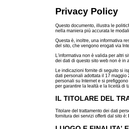
Privacy Policy
Questo documento, illustra le politich
nella maniera più accurata le modalità
Questa è, inoltre, una informativa re
del sito, che vengono erogati via Int
L'informativa non è valida per altri si
dei dati di questo sito web non è in
Le indicazioni fornite di seguito si
dati personali adottata il 17 maggio 
personali su Internet e si prefiggon
per garantire la lealtà e la liceità di 
IL TITOLARE DEL TR
Titolare del trattamento dei dati pers
fornitura dei servizi offerti dal sito è:
LUOGO E FINALITA' 