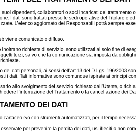
 da suoi dipendenti, collaboratori o soci incaricati del trattamento 
. I dati sono trattati presso le sedi operative del Titolare e ed i
lizzate. L’elenco aggiornato dei Responsabili potrà sempre essere
eb viene comunicato o diffuso.
he inoltrano richieste di servizio, sono utilizzati al solo fine di es
ggetti terzi, salvo che la comunicazione sia imposta da obblighi
richieste.
o dei dati personali, ai sensi dell'art.13 del D.Lgs. 196/2003 so
ti i dati. Tali informative sono comunque ispirate ai principi con
ssario allo svolgimento del servizio richiesto dall’Utente, o richies
edere l’interruzione del Trattamento o la cancellazione dei Dat
TAMENTO DEI DATI
mato cartaceo e/o con strumenti automatizzati, per il tempo necess
sservate per prevenire la perdita dei dati, usi illeciti o non corr