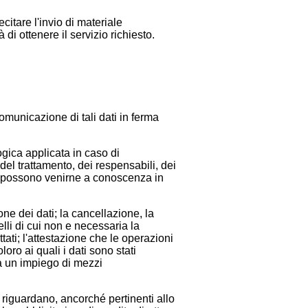
ecitare l'invio di materiale
 di ottenere il servizio richiesto.
comunicazione di tali dati in ferma
logica applicata in caso di
e del trattamento, dei respensabili, dei
he possono venirne a conoscenza in
ione dei dati; la cancellazione, la
lli di cui non e necessaria la
tati; l'attestazione che le operazioni
oro ai quali i dati sono stati
ta un impiego di mezzi
 lo riguardano, ancorché pertinenti allo