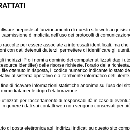
RATTATI
 software preposte al funzionamento di questo sito web acquisisc
i trasmissione è implicita nell'uso dei protocolli di comunicazione
o raccolte per essere associate a interessati identificati, ma che
i con dati detenuti da terzi, permettere di identificare gli utenti
li indirizzi IP o i nomi a dominio dei computer utilizzati dagli ute
ource Identifier) delle risorse richieste, l'orario della richiesta,
 file ottenuto in risposta, il codice numerico indicante lo stato d
relativi al sistema operativo e all’ambiente informatico dell'utente
 fine di ricavare informazioni statistiche anonime sull'uso del sito
 immediatamente dopo l'elaborazione.
utilizzati per l'accertamento di responsabilità in caso di eventual
, in genere i dati sui contatti web non vengono conservati per più 
tario di posta elettronica agli indirizzi indicati su questo sito co