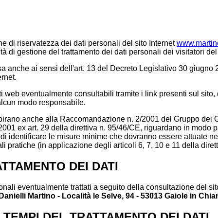
e di riservatezza dei dati personali del sito Internet
www.martino
 di gestione del trattamento dei dati personali dei visitatori del 
sa anche ai sensi dell'art. 13 del Decreto Legislativo 30 giugno 2
ernet.
ti web eventualmente consultabili tramite i link presenti sul sito, d
 alcun modo responsabile.
 ispirano anche alla Raccomandazione n. 2/2001 del Gruppo dei G
2001 ex art. 29 della direttiva n. 95/46/CE, riguardano in modo par
o di identificare le misure minime che dovranno essere attuate ne
tali pratiche (in applicazione degli articoli 6, 7, 10 e 11 della dire
ATTAMENTO DEI DATI
onali eventualmente trattati a seguito della consultazione del sito 
Danielli Martino - Località le Selve, 94 - 53013 Gaiole in Chia
E TEMPI DEL TRATTAMENTO DEI DATI