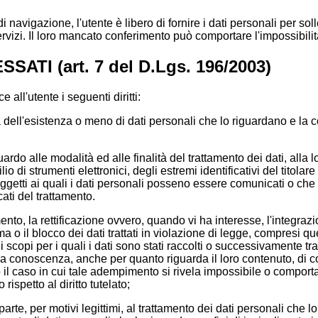
i navigazione, l'utente è libero di fornire i dati personali per soll
servizi. Il loro mancato conferimento può comportare l'impossibilità
SATI (art. 7 del D.Lgs. 196/2003)
 all'utente i seguenti diritti:
ma dell'esistenza o meno di dati personali che lo riguardano e la 
guardo alle modalità ed alle finalità del trattamento dei dati, alla 
lio di strumenti elettronici, degli estremi identificativi del titolar
soggetti ai quali i dati personali posseno essere comunicati o c
cati del trattamento.
amento, la rettificazione ovvero, quando vi ha interesse, l'integraz
 o il blocco dei dati trattati in violazione di legge, compresi que
scopi per i quali i dati sono stati raccolti o successivamente trat
 a conoscenza, anche per quanto riguarda il loro contenuto, di col
o il caso in cui tale adempimento si rivela impossibile o compor
ispetto al diritto tutelato;
 in parte, per motivi legittimi, al trattamento dei dati personali che